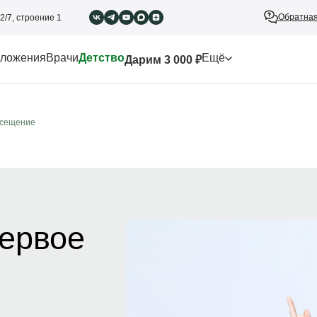
Обратная
2/7, строение 1
ложения
Врачи
Детство
Ещё
Дарим 3 000 ₽
осещение
ервое