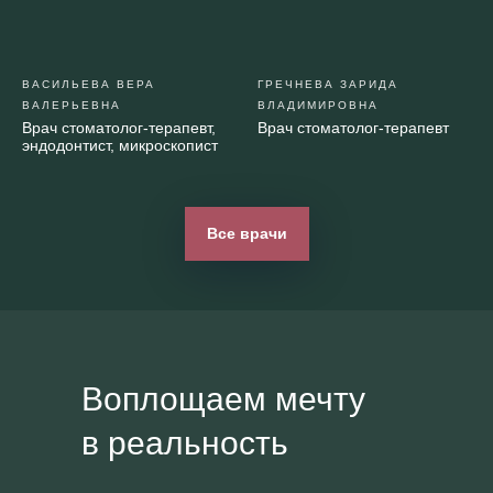
*Более подробную информацию о составе и
сроках действия акции уточняйте в клинике.
ВАСИЛЬЕВА ВЕРА
ГРЕЧНЕВА ЗАРИДА
ВАЛЕРЬЕВНА
ВЛАДИМИРОВНА
Врач стоматолог-терапевт,
Врач стоматолог-терапевт
эндодонтист, микроскопист
Записаться
Все врачи
Воплощаем мечту
в реальность