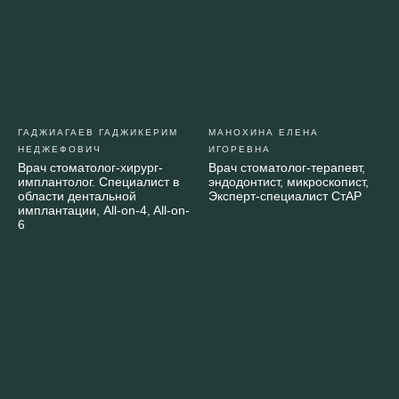
ГАДЖИАГАЕВ ГАДЖИКЕРИМ
МАНОХИНА ЕЛЕНА
НЕДЖЕФОВИЧ
ИГОРЕВНА
Врач стоматолог-хирург-
Врач стоматолог-терапевт,
имплантолог. Специалист в
эндодонтист, микроскопист,
области дентальной
Эксперт-специалист СтАР
имплантации, All-on-4, All-on-
6
Стоматологический чекап
+ КТ +
3 000 ₽ в подарок!