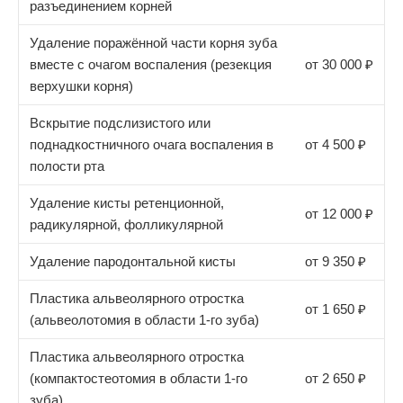
разъединением корней
Удаление поражённой части корня зуба
вместе с очагом воспаления (резекция
от 30 000 ₽
верхушки корня)
Вскрытие подслизистого или
поднадкостничного очага воспаления в
от 4 500 ₽
полости рта
Удаление кисты ретенционной,
от 12 000 ₽
радикулярной, фолликулярной
Удаление пародонтальной кисты
от 9 350 ₽
Пластика альвеолярного отростка
от 1 650 ₽
(альвеолотомия в области 1-го зуба)
Пластика альвеолярного отростка
(компактостеотомия в области 1-го
от 2 650 ₽
зуба)