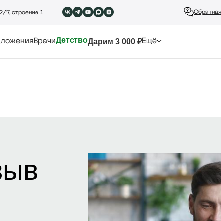
Обратная
2/7, строение 1
дложения
Врачи
Детство
Ещё
Дарим 3 000 ₽
зыв