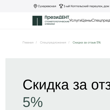
Сухаревская
1-ый Коптельский переулок, дом 
Услуги
Цены
Спецпре
Главная
/
Спецпредложения
/
Скидка за отзыв 5%
Скидка за от
5%